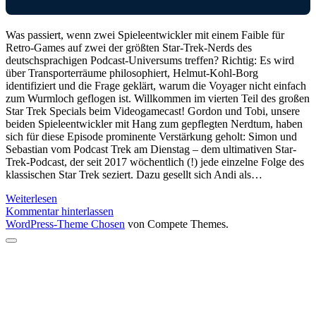
Was passiert, wenn zwei Spieleentwickler mit einem Faible für
Retro-Games auf zwei der größten Star-Trek-Nerds des
deutschsprachigen Podcast-Universums treffen? Richtig: Es wird
über Transporterräume philosophiert, Helmut-Kohl-Borg
identifiziert und die Frage geklärt, warum die Voyager nicht einfach
zum Wurmloch geflogen ist. Willkommen im vierten Teil des großen
Star Trek Specials beim Videogamecast! Gordon und Tobi, unsere
beiden Spieleentwickler mit Hang zum gepflegten Nerdtum, haben
sich für diese Episode prominente Verstärkung geholt: Simon und
Sebastian vom Podcast Trek am Dienstag – dem ultimativen Star-
Trek-Podcast, der seit 2017 wöchentlich (!) jede einzelne Folge des
klassischen Star Trek seziert. Dazu gesellt sich Andi als…
Star
Weiterlesen
Trek
Kommentar hinterlassen
Teil
WordPress-Theme Chosen
von Compete Themes.
4
Nach
oben
scrollen