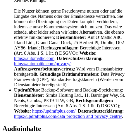
Zeit des Eintrags.
Die Nutzer können gerne Pseudonyme nutzen oder auf die
Eingabe des Namens oder der Emailadresse verzichten. Sie
können die Übertragung der Daten komplett verhindern,
indem sie unser Kommentarsystem nicht nutzen. Das wäre
schade, aber leider sehen wir keine Alternativen, die ebenso
effektiv funktionieren;
Dienstanbieter:
Aut O’Mattic A8C
Irland Ltd., Grand Canal Dock, 25 Herbert Pl, Dublin, D02
AY86, Irland;
Rechtsgrundlagen:
Berechtigte Interessen
(Art. 6 Abs. 1 S. 1 lit. f) DSGVO);
Website:
https://automattic.com
;
Datenschutzerklärung:
https://automattic.com/privacy/
;
Auftragsverarbeitungsvertrag:
Wird vom Dienstanbieter
bereitgestellt.
Grundlage Drittlandtransfers:
Data Privacy
Framework (DPF), Standardvertragsklauseln (Werden vom
Dienstanbieter bereitgestellt).
UpdraftPlus:
Backup-Software und Backup-Speicherung;
Dienstanbieter:
Simba Hosting Ltd., 11, Barringer Way, St.
Neots, Cambs., PE19 1LW, GB;
Rechtsgrundlagen:
Berechtigte Interessen (Art. 6 Abs. 1 S. 1 lit. f) DSGVO);
Website:
https://updraftplus.com/
.
Datenschutzerklärung:
https://updraftplus.com/data-protection-and-privacy-centre/
.
Audioinhalte