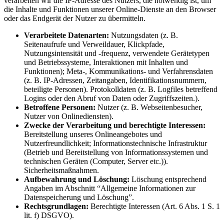
verarbeiten wir die IP-Adresse des Nutzers, die notwendig ist, um
die Inhalte und Funktionen unserer Online-Dienste an den Browser
oder das Endgerät der Nutzer zu übermitteln.
Verarbeitete Datenarten:
Nutzungsdaten (z. B.
Seitenaufrufe und Verweildauer, Klickpfade,
Nutzungsintensität und -frequenz, verwendete Gerätetypen
und Betriebssysteme, Interaktionen mit Inhalten und
Funktionen); Meta-, Kommunikations- und Verfahrensdaten
(z. B. IP-Adressen, Zeitangaben, Identifikationsnummern,
beteiligte Personen). Protokolldaten (z. B. Logfiles betreffend
Logins oder den Abruf von Daten oder Zugriffszeiten.).
Betroffene Personen:
Nutzer (z. B. Webseitenbesucher,
Nutzer von Onlinediensten).
Zwecke der Verarbeitung und berechtigte Interessen:
Bereitstellung unseres Onlineangebotes und
Nutzerfreundlichkeit; Informationstechnische Infrastruktur
(Betrieb und Bereitstellung von Informationssystemen und
technischen Geräten (Computer, Server etc.)).
Sicherheitsmaßnahmen.
Aufbewahrung und Löschung:
Löschung entsprechend
Angaben im Abschnitt “Allgemeine Informationen zur
Datenspeicherung und Löschung”.
Rechtsgrundlagen:
Berechtigte Interessen (Art. 6 Abs. 1 S. 1
lit. f) DSGVO).