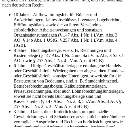
nach deutschem Recht:
10 Jahre – Aufbewahrungsfrist für Bücher und
Aufzeichnungen, Jahresabschlüsse, Inventare, Lageberichte,
Eröffnungsbilanz sowie die zu ihrem Verständnis
erforderlichen Arbeitsanweisungen und sonstigen
Organisationsunterlagen (§ 147 Abs. 1 Nr. 1 i.V.m. Abs. 3
AO, § 14b Abs. 1 UStG, § 257 Abs. 1 Nr. 1 i.V.m. Abs. 4
HGB).
8 Jahre – Buchungsbelege, wie z. B. Rechnungen und
Kostenbelege (§ 147 Abs. 1 Nr. 4 und 4a i.V.m. Abs. 3 Satz 1
AO sowie § 257 Abs. 1 Nr. 4 i.V.m. Abs. 4 HGB).
6 Jahre – Übrige Geschäftsunterlagen: empfangene Handels-
oder Geschäftsbriefe, Wiedergaben der abgesandten Handels-
oder Geschäftsbriefe, sonstige Unterlagen, soweit sie für die
Besteuerung von Bedeutung sind, z. B. Stundenlohnzettel,
Betriebsabrechnungsbögen, Kalkulationsunterlagen,
Preisauszeichnungen, aber auch Lohnabrechnungsunterlagen,
soweit sie nicht bereits Buchungsbelege sind und
Kassenstreifen (§ 147 Abs. 1 Nr. 2, 3, 5 i.V.m. Abs. 3 AO, §
257 Abs. 1 Nr. 2 u. 3 i.V.m. Abs. 4 HGB).
3 Jahre – Daten, die erforderlich sind, um potenzielle
Gewährleistungs- und Schadensersatzansprüche oder ähnliche
vertragliche Ansprüche und Rechte zu berücksichtigen sowie
damit verbundene Anfragen zu bearbeiten, basierend auf