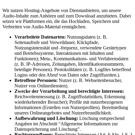
Wir nutzen Hosting-Angebote von Dienstanbietern, um unsere
Audio-Inhalte zum Anhören und zum Download anzubieten. Dabei
setzen wir Plattformen ein, die das Hochladen, Speichern und
Verbreiten von Audio-Material ermöglichen.
Verarbeitete Datenarten:
Nutzungsdaten (z. B.
Seitenaufrufe und Verweildauer, Klickpfade,
Nutzungsintensität und -frequenz, verwendete Gerätetypen
und Betriebssysteme, Interaktionen mit Inhalten und
Funktionen); Meta-, Kommunikations- und Verfahrensdaten
(z. B. IP-Adressen, Zeitangaben, Identifikationsnummern,
beteiligte Personen). Protokolldaten (z. B. Logfiles betreffend
Logins oder den Abruf von Daten oder Zugriffszeiten.).
Betroffene Personen:
Nutzer (z. B. Webseitenbesucher,
Nutzer von Onlinediensten).
Zwecke der Verarbeitung und berechtigte Interessen:
Reichweitenmessung (z. B. Zugriffsstatistiken, Erkennung
wiederkehrender Besucher); Profile mit nutzerbezogenen
Informationen (Erstellen von Nutzerprofilen). Bereitstellung
unseres Onlineangebotes und Nutzerfreundlichkeit.
Aufbewahrung und Löschung:
Löschung entsprechend
Angaben im Abschnitt “Allgemeine Informationen zur
Datenspeicherung und Löschung”.
Rechtsgrundlagen:
Berechtigte Interessen (Art. 6 Abs. 1 S. 1