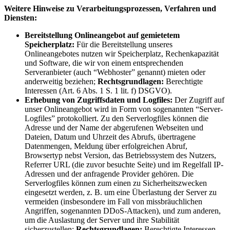
Weitere Hinweise zu Verarbeitungsprozessen, Verfahren und
Diensten:
Bereitstellung Onlineangebot auf gemietetem
Speicherplatz:
Für die Bereitstellung unseres
Onlineangebotes nutzen wir Speicherplatz, Rechenkapazität
und Software, die wir von einem entsprechenden
Serveranbieter (auch “Webhoster” genannt) mieten oder
anderweitig beziehen;
Rechtsgrundlagen:
Berechtigte
Interessen (Art. 6 Abs. 1 S. 1 lit. f) DSGVO).
Erhebung von Zugriffsdaten und Logfiles:
Der Zugriff auf
unser Onlineangebot wird in Form von sogenannten “Server-
Logfiles” protokolliert. Zu den Serverlogfiles können die
Adresse und der Name der abgerufenen Webseiten und
Dateien, Datum und Uhrzeit des Abrufs, übertragene
Datenmengen, Meldung über erfolgreichen Abruf,
Browsertyp nebst Version, das Betriebssystem des Nutzers,
Referrer URL (die zuvor besuchte Seite) und im Regelfall IP-
Adressen und der anfragende Provider gehören. Die
Serverlogfiles können zum einen zu Sicherheitszwecken
eingesetzt werden, z. B. um eine Überlastung der Server zu
vermeiden (insbesondere im Fall von missbräuchlichen
Angriffen, sogenannten DDoS-Attacken), und zum anderen,
um die Auslastung der Server und ihre Stabilität
sicherzustellen;
Rechtsgrundlagen:
Berechtigte Interessen