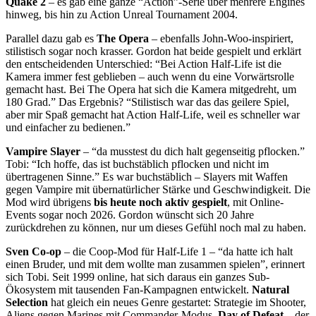
Quake 2
– es gab eine ganze “Action”-Serie über mehrere Engines
hinweg, bis hin zu Action Unreal Tournament 2004.
Parallel dazu gab es
The Opera
– ebenfalls John-Woo-inspiriert,
stilistisch sogar noch krasser. Gordon hat beide gespielt und erklärt
den entscheidenden Unterschied: “Bei Action Half-Life ist die
Kamera immer fest geblieben – auch wenn du eine Vorwärtsrolle
gemacht hast. Bei The Opera hat sich die Kamera mitgedreht, um
180 Grad.” Das Ergebnis? “Stilistisch war das das geilere Spiel,
aber mir Spaß gemacht hat Action Half-Life, weil es schneller war
und einfacher zu bedienen.”
Vampire Slayer
– “da musstest du dich halt gegenseitig pflocken.”
Tobi: “Ich hoffe, das ist buchstäblich pflocken und nicht im
übertragenen Sinne.” Es war buchstäblich – Slayers mit Waffen
gegen Vampire mit übernatürlicher Stärke und Geschwindigkeit. Die
Mod wird übrigens
bis heute noch aktiv gespielt
, mit Online-
Events sogar noch 2026. Gordon wünscht sich 20 Jahre
zurückdrehen zu können, nur um dieses Gefühl noch mal zu haben.
Sven Co-op
– die Coop-Mod für Half-Life 1 – “da hatte ich halt
einen Bruder, und mit dem wollte man zusammen spielen”, erinnert
sich Tobi. Seit 1999 online, hat sich daraus ein ganzes Sub-
Ökosystem mit tausenden Fan-Kampagnen entwickelt.
Natural
Selection
hat gleich ein neues Genre gestartet: Strategie im Shooter,
Aliens gegen Marines mit Commander-Modus.
Day of Defeat
– der