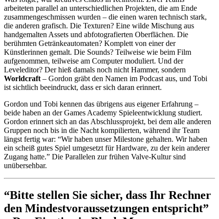
arbeiteten parallel an unterschiedlichen Projekten, die am Ende
zusammengeschmissen wurden – die einen waren technisch stark,
die anderen grafisch. Die Texturen? Eine wilde Mischung aus
handgemalten Assets und abfotografierten Oberflächen. Die
berühmten Getränkeautomaten? Komplett von einer der
Künstlerinnen gemalt. Die Sounds? Teilweise wie beim Film
aufgenommen, teilweise am Computer moduliert. Und der
Leveleditor? Der hieß damals noch nicht Hammer, sondern
Worldcraft
– Gordon gräbt den Namen im Podcast aus, und Tobi
ist sichtlich beeindruckt, dass er sich daran erinnert.
Gordon und Tobi kennen das übrigens aus eigener Erfahrung –
beide haben an der Games Academy Spieleentwicklung studiert.
Gordon erinnert sich an das Abschlussprojekt, bei dem alle anderen
Gruppen noch bis in die Nacht kompilierten, während ihr Team
längst fertig war: “Wir haben unser Milestone gehalten. Wir haben
ein scheiß gutes Spiel umgesetzt für Hardware, zu der kein anderer
Zugang hatte.” Die Parallelen zur frühen Valve-Kultur sind
unübersehbar.
“Bitte stellen Sie sicher, dass Ihr Rechner
den Mindestvoraussetzungen entspricht”