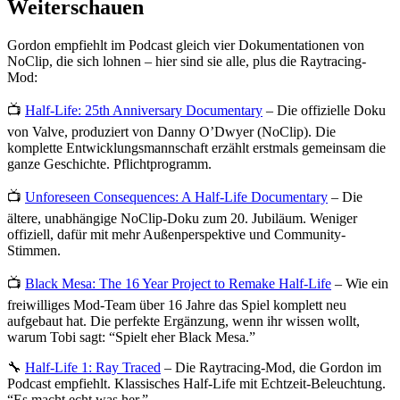
Weiterschauen
Gordon empfiehlt im Podcast gleich vier Dokumentationen von
NoClip, die sich lohnen – hier sind sie alle, plus die Raytracing-
Mod:
📺
Half-Life: 25th Anniversary Documentary
– Die offizielle Doku
von Valve, produziert von Danny O’Dwyer (NoClip). Die
komplette Entwicklungsmannschaft erzählt erstmals gemeinsam die
ganze Geschichte. Pflichtprogramm.
📺
Unforeseen Consequences: A Half-Life Documentary
– Die
ältere, unabhängige NoClip-Doku zum 20. Jubiläum. Weniger
offiziell, dafür mit mehr Außenperspektive und Community-
Stimmen.
📺
Black Mesa: The 16 Year Project to Remake Half-Life
– Wie ein
freiwilliges Mod-Team über 16 Jahre das Spiel komplett neu
aufgebaut hat. Die perfekte Ergänzung, wenn ihr wissen wollt,
warum Tobi sagt: “Spielt eher Black Mesa.”
🔧
Half-Life 1: Ray Traced
– Die Raytracing-Mod, die Gordon im
Podcast empfiehlt. Klassisches Half-Life mit Echtzeit-Beleuchtung.
“Es macht echt was her.”