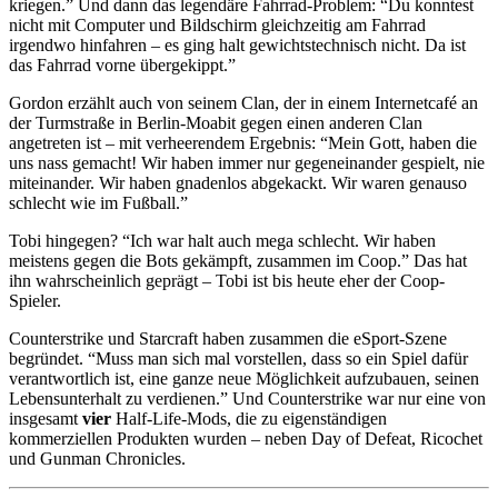
kriegen.” Und dann das legendäre Fahrrad-Problem: “Du konntest
nicht mit Computer und Bildschirm gleichzeitig am Fahrrad
irgendwo hinfahren – es ging halt gewichtstechnisch nicht. Da ist
das Fahrrad vorne übergekippt.”
Gordon erzählt auch von seinem Clan, der in einem Internetcafé an
der Turmstraße in Berlin-Moabit gegen einen anderen Clan
angetreten ist – mit verheerendem Ergebnis: “Mein Gott, haben die
uns nass gemacht! Wir haben immer nur gegeneinander gespielt, nie
miteinander. Wir haben gnadenlos abgekackt. Wir waren genauso
schlecht wie im Fußball.”
Tobi hingegen? “Ich war halt auch mega schlecht. Wir haben
meistens gegen die Bots gekämpft, zusammen im Coop.” Das hat
ihn wahrscheinlich geprägt – Tobi ist bis heute eher der Coop-
Spieler.
Counterstrike und Starcraft haben zusammen die eSport-Szene
begründet. “Muss man sich mal vorstellen, dass so ein Spiel dafür
verantwortlich ist, eine ganze neue Möglichkeit aufzubauen, seinen
Lebensunterhalt zu verdienen.” Und Counterstrike war nur eine von
insgesamt
vier
Half-Life-Mods, die zu eigenständigen
kommerziellen Produkten wurden – neben Day of Defeat, Ricochet
und Gunman Chronicles.