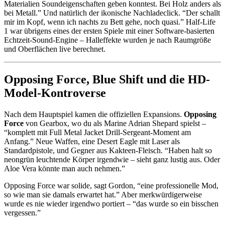
Materialien Soundeigenschaften geben konntest. Bei Holz anders als
bei Metall.” Und natürlich der ikonische Nachladeclick. “Der schallt
mir im Kopf, wenn ich nachts zu Bett gehe, noch quasi.” Half-Life
1 war übrigens eines der ersten Spiele mit einer Software-basierten
Echtzeit-Sound-Engine – Halleffekte wurden je nach Raumgröße
und Oberflächen live berechnet.
Opposing Force, Blue Shift und die HD-
Model-Kontroverse
Nach dem Hauptspiel kamen die offiziellen Expansions.
Opposing
Force
von Gearbox, wo du als Marine Adrian Shepard spielst –
“komplett mit Full Metal Jacket Drill-Sergeant-Moment am
Anfang.” Neue Waffen, eine Desert Eagle mit Laser als
Standardpistole, und Gegner aus Kakteen-Fleisch. “Haben halt so
neongrün leuchtende Körper irgendwie – sieht ganz lustig aus. Oder
Aloe Vera könnte man auch nehmen.”
Opposing Force war solide, sagt Gordon, “eine professionelle Mod,
so wie man sie damals erwartet hat.” Aber merkwürdigerweise
wurde es nie wieder irgendwo portiert – “das wurde so ein bisschen
vergessen.”