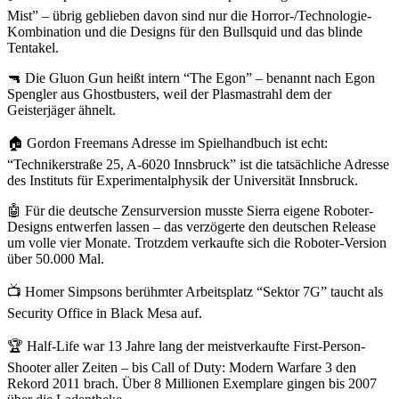
Mist” – übrig geblieben davon sind nur die Horror-/Technologie-
Kombination und die Designs für den Bullsquid und das blinde
Tentakel.
🔫 Die Gluon Gun heißt intern “The Egon” – benannt nach Egon
Spengler aus Ghostbusters, weil der Plasmastrahl dem der
Geisterjäger ähnelt.
🏠 Gordon Freemans Adresse im Spielhandbuch ist echt:
“Technikerstraße 25, A-6020 Innsbruck” ist die tatsächliche Adresse
des Instituts für Experimentalphysik der Universität Innsbruck.
🤖 Für die deutsche Zensurversion musste Sierra eigene Roboter-
Designs entwerfen lassen – das verzögerte den deutschen Release
um volle vier Monate. Trotzdem verkaufte sich die Roboter-Version
über 50.000 Mal.
📺 Homer Simpsons berühmter Arbeitsplatz “Sektor 7G” taucht als
Security Office in Black Mesa auf.
🏆 Half-Life war 13 Jahre lang der meistverkaufte First-Person-
Shooter aller Zeiten – bis Call of Duty: Modern Warfare 3 den
Rekord 2011 brach. Über 8 Millionen Exemplare gingen bis 2007