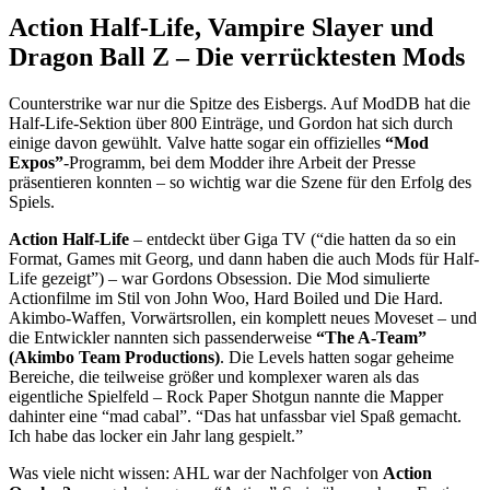
Action Half-Life, Vampire Slayer und
Dragon Ball Z – Die verrücktesten Mods
Counterstrike war nur die Spitze des Eisbergs. Auf ModDB hat die
Half-Life-Sektion über 800 Einträge, und Gordon hat sich durch
einige davon gewühlt. Valve hatte sogar ein offizielles
“Mod
Expos”
-Programm, bei dem Modder ihre Arbeit der Presse
präsentieren konnten – so wichtig war die Szene für den Erfolg des
Spiels.
Action Half-Life
– entdeckt über Giga TV (“die hatten da so ein
Format, Games mit Georg, und dann haben die auch Mods für Half-
Life gezeigt”) – war Gordons Obsession. Die Mod simulierte
Actionfilme im Stil von John Woo, Hard Boiled und Die Hard.
Akimbo-Waffen, Vorwärtsrollen, ein komplett neues Moveset – und
die Entwickler nannten sich passenderweise
“The A-Team”
(Akimbo Team Productions)
. Die Levels hatten sogar geheime
Bereiche, die teilweise größer und komplexer waren als das
eigentliche Spielfeld – Rock Paper Shotgun nannte die Mapper
dahinter eine “mad cabal”. “Das hat unfassbar viel Spaß gemacht.
Ich habe das locker ein Jahr lang gespielt.”
Was viele nicht wissen: AHL war der Nachfolger von
Action