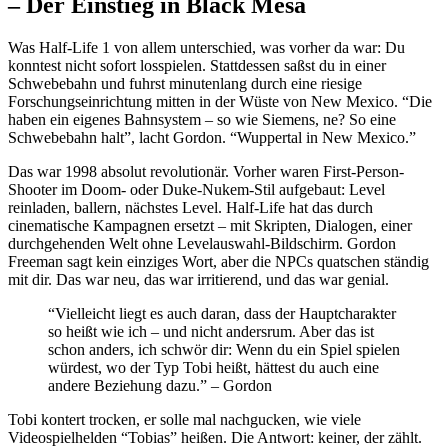
– Der Einstieg in Black Mesa
Was Half-Life 1 von allem unterschied, was vorher da war: Du
konntest nicht sofort losspielen. Stattdessen saßst du in einer
Schwebebahn und fuhrst minutenlang durch eine riesige
Forschungseinrichtung mitten in der Wüste von New Mexico. “Die
haben ein eigenes Bahnsystem – so wie Siemens, ne? So eine
Schwebebahn halt”, lacht Gordon. “Wuppertal in New Mexico.”
Das war 1998 absolut revolutionär. Vorher waren First-Person-
Shooter im Doom- oder Duke-Nukem-Stil aufgebaut: Level
reinladen, ballern, nächstes Level. Half-Life hat das durch
cinematische Kampagnen ersetzt – mit Skripten, Dialogen, einer
durchgehenden Welt ohne Levelauswahl-Bildschirm. Gordon
Freeman sagt kein einziges Wort, aber die NPCs quatschen ständig
mit dir. Das war neu, das war irritierend, und das war genial.
“Vielleicht liegt es auch daran, dass der Hauptcharakter
so heißt wie ich – und nicht andersrum. Aber das ist
schon anders, ich schwör dir: Wenn du ein Spiel spielen
würdest, wo der Typ Tobi heißt, hättest du auch eine
andere Beziehung dazu.” – Gordon
Tobi kontert trocken, er solle mal nachgucken, wie viele
Videospielhelden “Tobias” heißen. Die Antwort: keiner, der zählt.