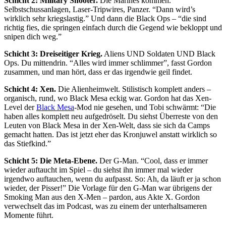
Schicht 2: Military Shooter.
Die Marines kommen.
Selbstschussanlagen, Laser-Tripwires, Panzer. “Dann wird’s
wirklich sehr kriegslastig.” Und dann die Black Ops – “die sind
richtig fies, die springen einfach durch die Gegend wie bekloppt und
snipen dich weg.”
Schicht 3: Dreiseitiger Krieg.
Aliens UND Soldaten UND Black
Ops. Du mittendrin. “Alles wird immer schlimmer”, fasst Gordon
zusammen, und man hört, dass er das irgendwie geil findet.
Schicht 4: Xen.
Die Alienheimwelt. Stilistisch komplett anders –
organisch, rund, wo Black Mesa eckig war. Gordon hat das Xen-
Level der
Black Mesa
-Mod nie gesehen, und Tobi schwärmt: “Die
haben alles komplett neu aufgedröselt. Du siehst Überreste von den
Leuten von Black Mesa in der Xen-Welt, dass sie sich da Camps
gemacht hatten. Das ist jetzt eher das Kronjuwel anstatt wirklich so
das Stiefkind.”
Schicht 5: Die Meta-Ebene.
Der G-Man. “Cool, dass er immer
wieder auftaucht im Spiel – du siehst ihn immer mal wieder
irgendwo auftauchen, wenn du aufpasst. So: Ah, da läuft er ja schon
wieder, der Pisser!” Die Vorlage für den G-Man war übrigens der
Smoking Man aus den X-Men – pardon, aus Akte X. Gordon
verwechselt das im Podcast, was zu einem der unterhaltsameren
Momente führt.