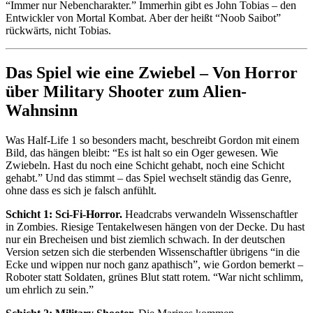
“Immer nur Nebencharakter.” Immerhin gibt es John Tobias – den
Entwickler von Mortal Kombat. Aber der heißt “Noob Saibot”
rückwärts, nicht Tobias.
Das Spiel wie eine Zwiebel – Von Horror
über Military Shooter zum Alien-
Wahnsinn
Was Half-Life 1 so besonders macht, beschreibt Gordon mit einem
Bild, das hängen bleibt: “Es ist halt so ein Oger gewesen. Wie
Zwiebeln. Hast du noch eine Schicht gehabt, noch eine Schicht
gehabt.” Und das stimmt – das Spiel wechselt ständig das Genre,
ohne dass es sich je falsch anfühlt.
Schicht 1: Sci-Fi-Horror.
Headcrabs verwandeln Wissenschaftler
in Zombies. Riesige Tentakelwesen hängen von der Decke. Du hast
nur ein Brecheisen und bist ziemlich schwach. In der deutschen
Version setzen sich die sterbenden Wissenschaftler übrigens “in die
Ecke und wippen nur noch ganz apathisch”, wie Gordon bemerkt –
Roboter statt Soldaten, grünes Blut statt rotem. “War nicht schlimm,
um ehrlich zu sein.”