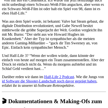
“Von mir aus ein Casablanca. Ich würde mir jetzt heutzutage auch
nicht unbedingt einen Schwarz-Weiß-Film angucken, aber wenn es
ein Schwarz-Weiß-Film ist oder halt ein Spiel von 98, dann ist es
eben Half-Life.”
Was aus dem Spiel wurde, ist bekannt: Valve hat Steam gebaut, die
digitale Distribution revolutioniert, und Gabe Newell besitzt
mittlerweile die größte Superjacht der Welt. Gordon vergleicht ihn
mit Mr. Burns: “Der sieht aus wie Howard Hughes im
Krankenbett.” Aber der Typ ist sympathischer als die meisten
anderen Gaming-Milliardäre – “guck dir Tim Sweeney an, von
Epic. Einfach kein sympathischer Mensch.”
Und Half-Life 3? “Wenn der wollen würde, dann könnte der
einfach von heute auf morgen ein Team zusammenstellen. Aber der
Druck ist einfach nicht da. Wenn du morgens aufstehst und im
Schlaf Geld verdient hast…”
Darüber reden wir dann im
Half-Life 2 Podcast
. Wie die Jungs von
id Software die Shooter-Landschaft noch davor geprägt haben
,
erfahrt ihr in unserer id-Software-Retrospektive.
🎬 Dokumentationen & Making-Ofs zum