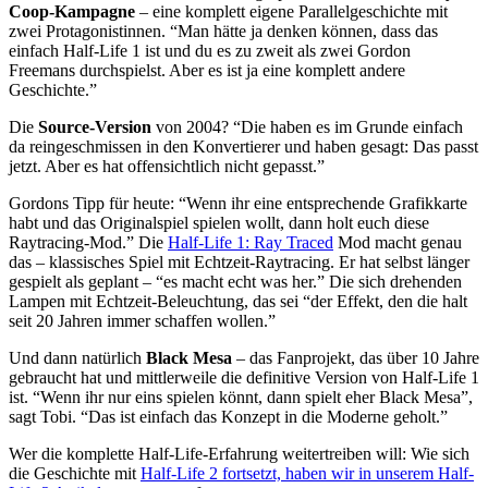
Coop-Kampagne
– eine komplett eigene Parallelgeschichte mit
zwei Protagonistinnen. “Man hätte ja denken können, dass das
einfach Half-Life 1 ist und du es zu zweit als zwei Gordon
Freemans durchspielst. Aber es ist ja eine komplett andere
Geschichte.”
Die
Source-Version
von 2004? “Die haben es im Grunde einfach
da reingeschmissen in den Konvertierer und haben gesagt: Das passt
jetzt. Aber es hat offensichtlich nicht gepasst.”
Gordons Tipp für heute: “Wenn ihr eine entsprechende Grafikkarte
habt und das Originalspiel spielen wollt, dann holt euch diese
Raytracing-Mod.” Die
Half-Life 1: Ray Traced
Mod macht genau
das – klassisches Spiel mit Echtzeit-Raytracing. Er hat selbst länger
gespielt als geplant – “es macht echt was her.” Die sich drehenden
Lampen mit Echtzeit-Beleuchtung, das sei “der Effekt, den die halt
seit 20 Jahren immer schaffen wollen.”
Und dann natürlich
Black Mesa
– das Fanprojekt, das über 10 Jahre
gebraucht hat und mittlerweile die definitive Version von Half-Life 1
ist. “Wenn ihr nur eins spielen könnt, dann spielt eher Black Mesa”,
sagt Tobi. “Das ist einfach das Konzept in die Moderne geholt.”
Wer die komplette Half-Life-Erfahrung weitertreiben will: Wie sich
die Geschichte mit
Half-Life 2 fortsetzt, haben wir in unserem Half-