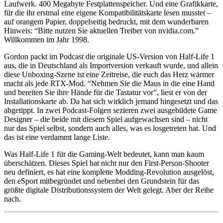
Laufwerk. 400 Megabyte Festplattenspeicher. Und eine Grafikkarte,
für die ihr erstmal eine eigene Kompatibilitätskarte lesen musstet –
auf orangem Papier, doppelseitig bedruckt, mit dem wunderbaren
Hinweis: “Bitte nutzen Sie aktuellen Treiber von nvidia.com.”
Willkommen im Jahr 1998.
Gordon packt im Podcast die originale US-Version von Half-Life 1
aus, die in Deutschland als Importversion verkauft wurde, und allein
diese Unboxing-Szene ist eine Zeitreise, die euch das Herz wärmer
macht als jede RTX-Mod. “Nehmen Sie die Maus in die eine Hand
und bereiten Sie ihre Hände für die Tastatur vor”, liest er von der
Installationskarte ab. Da hat sich wirklich jemand hingesetzt und das
abgetippt. In zwei Podcast-Folgen sezieren zwei ausgebildete Game
Designer – die beide mit diesem Spiel aufgewachsen sind – nicht
nur das Spiel selbst, sondern auch alles, was es losgetreten hat. Und
das ist eine verdammt lange Liste.
Was Half-Life 1 für die Gaming-Welt bedeutet, kann man kaum
überschätzen. Dieses Spiel hat nicht nur den First-Person-Shooter
neu definiert, es hat eine komplette Modding-Revolution ausgelöst,
den eSport mitbegründet und nebenbei den Grundstein für das
größte digitale Distributionssystem der Welt gelegt. Aber der Reihe
nach.