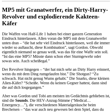
MP5 mit Granatwerfer, ein Dirty-Harry-
Revolver und explodierende Kakteen-
Käfer
Die Waffen von Half-Life 1 haben bei einer ganzen Generation
Eindruck hinterlassen. Allen voran die MP5 mit dem Granatwerfer
unten dran – “die hat sehr viel Eindruck hinterlassen, weil die immer
wieder so auftaucht, diese Kombination”, sagt Gordon. Obwohl
eigentlich niemand so genau weiß, was das für eine Waffe sein soll.
“Ist das eine MP5? Müsste dann schon eher Sturmgewehr oder
sowas sein. Auch scheißegal.”
Der Revolver hingegen – “der hat mich sehr an Dirty Harry erinnert,
wenn du mit dem Ding rumgelaufen bist.” Die Shotgun? “Zu
schwach. Hat nicht genug Wums gehabt.” Die Snarks, diese kleinen
Alien-Käfer? “Scheiße. Wenn du keinen Gegner hattest, dann sind
die auf dich losgegangen.”
Aber was Gordon und Tobi am meisten im Gedächtnis geblieben ist,
sind die
Sounds
. Die HEV-Anzug-Stimme (“Medical…
Emergency…”), die verschiedenen Materialgeräusche beim
Brecheisen – “das war auch neu gewesen bei dem Spiel, dass du