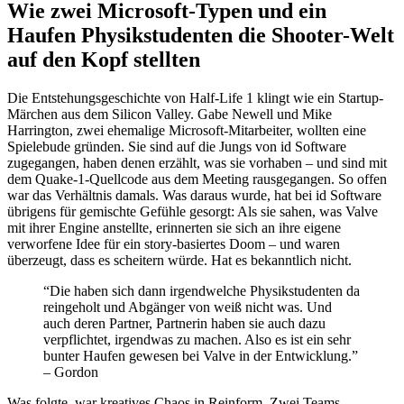
Wie zwei Microsoft-Typen und ein
Haufen Physikstudenten die Shooter-Welt
auf den Kopf stellten
Die Entstehungsgeschichte von Half-Life 1 klingt wie ein Startup-
Märchen aus dem Silicon Valley. Gabe Newell und Mike
Harrington, zwei ehemalige Microsoft-Mitarbeiter, wollten eine
Spielebude gründen. Sie sind auf die Jungs von id Software
zugegangen, haben denen erzählt, was sie vorhaben – und sind mit
dem Quake-1-Quellcode aus dem Meeting rausgegangen. So offen
war das Verhältnis damals. Was daraus wurde, hat bei id Software
übrigens für gemischte Gefühle gesorgt: Als sie sahen, was Valve
mit ihrer Engine anstellte, erinnerten sie sich an ihre eigene
verworfene Idee für ein story-basiertes Doom – und waren
überzeugt, dass es scheitern würde. Hat es bekanntlich nicht.
“Die haben sich dann irgendwelche Physikstudenten da
reingeholt und Abgänger von weiß nicht was. Und
auch deren Partner, Partnerin haben sie auch dazu
verpflichtet, irgendwas zu machen. Also es ist ein sehr
bunter Haufen gewesen bei Valve in der Entwicklung.”
– Gordon
Was folgte, war kreatives Chaos in Reinform. Zwei Teams