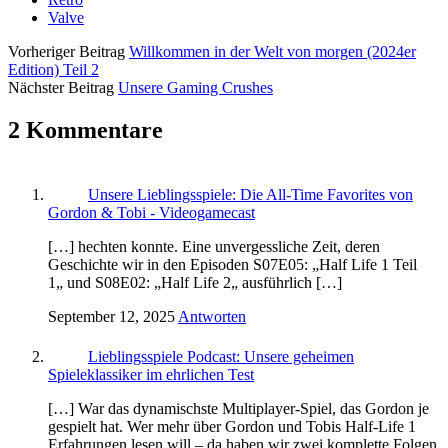
Valve
Vorheriger Beitrag
Willkommen in der Welt von morgen (2024er
Edition) Teil 2
Nächster Beitrag
Unsere Gaming Crushes
2 Kommentare
Unsere Lieblingsspiele: Die All-Time Favorites von
Gordon & Tobi - Videogamecast
[…] hechten konnte. Eine unvergessliche Zeit, deren
Geschichte wir in den Episoden S07E05: „Half Life 1 Teil
1„ und S08E02: „Half Life 2„ ausführlich […]
September 12, 2025
Antworten
Lieblingsspiele Podcast: Unsere geheimen
Spieleklassiker im ehrlichen Test
[…] War das dynamischste Multiplayer-Spiel, das Gordon je
gespielt hat. Wer mehr über Gordon und Tobis Half-Life 1
Erfahrungen lesen will – da haben wir zwei komplette Folgen