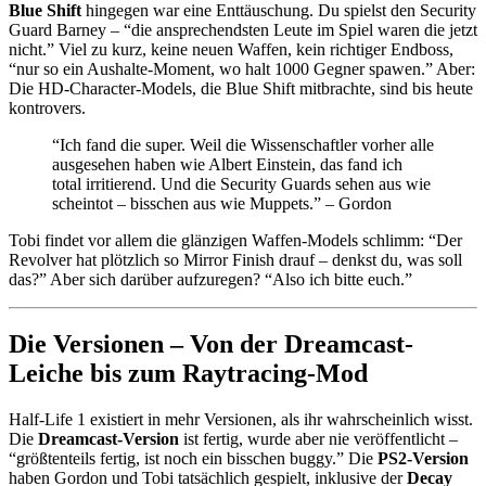
Blue Shift
hingegen war eine Enttäuschung. Du spielst den Security
Guard Barney – “die ansprechendsten Leute im Spiel waren die jetzt
nicht.” Viel zu kurz, keine neuen Waffen, kein richtiger Endboss,
“nur so ein Aushalte-Moment, wo halt 1000 Gegner spawen.” Aber:
Die HD-Character-Models, die Blue Shift mitbrachte, sind bis heute
kontrovers.
“Ich fand die super. Weil die Wissenschaftler vorher alle
ausgesehen haben wie Albert Einstein, das fand ich
total irritierend. Und die Security Guards sehen aus wie
scheintot – bisschen aus wie Muppets.” – Gordon
Tobi findet vor allem die glänzigen Waffen-Models schlimm: “Der
Revolver hat plötzlich so Mirror Finish drauf – denkst du, was soll
das?” Aber sich darüber aufzuregen? “Also ich bitte euch.”
Die Versionen – Von der Dreamcast-
Leiche bis zum Raytracing-Mod
Half-Life 1 existiert in mehr Versionen, als ihr wahrscheinlich wisst.
Die
Dreamcast-Version
ist fertig, wurde aber nie veröffentlicht –
“größtenteils fertig, ist noch ein bisschen buggy.” Die
PS2-Version
haben Gordon und Tobi tatsächlich gespielt, inklusive der
Decay