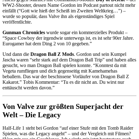
WW2-Shooter, dessen Name Gordon im Podcast partout nicht mehr
einfällt (“Gott wie hieß der Scheiß im Zweiten Weltkrieg…”) –
wurde so populär, dass Valve ihn als eigenständiges Spiel
veröffentlichte.
Gunman Chronicles
wurde sogar ein kommerzielles Produkt –
“Space Cowboy der irgendwie unterwegs ist, es ist sehr 90er Jahre.
Eurogamer hat dem Ding 2 von 10 gegeben.”
Und dann die
Dragon Ball Z Mods
. Gordon und sein Kumpel
Jascha waren “sehr stark auf dem Dragon Ball Trip” und haben alles
gesucht, wo man Dragon Ball spielen konnte. “Konntest da mit
Vegeta rumfliegen und dich gegenseitig mit Kamehamehas
beballern. Das war der beschissene Vorläufer von Dragon Ball Z
Kakarot.” Tobis Kommentar: “Tu es dir nicht an. Du wirst nur
enttäuscht werden davon.”
Von Valve zur größten Superjacht der
Welt – Die Legacy
Half-Life 1 steht bei Gordon “auf einer Stufe mit den Tomb Raider
Spielen, was die Legacy angeht” – und der Vergleich mit Filmen?