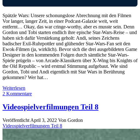
Spätzle Wars: Unsere schonungslose Abrechnung mit den Filmen
Vor langer, langer Zeit, in einer Podcast-Galaxie weit, weit
entfernt… Okay, das war cringe-worthy, aber es musste sein. Denn
Gordon und Tobi starten endlich ihre epische Star-Wars-Reise – und
haben sich dafür Verstärkung geholt: Andi, seines Zeichens
badischer Exil-Ruhrpottler und glühender Star-Wars-Fan seit den
Ewok-Filmen (ja, wirklich). Bevor sich die drei ausgebildeten Game
Designer in den kommenden Folgen durch sämtliche Star-Wars-
Spiele prügeln – von Arcade-Klassikern über X-Wing bis Knights of
the Old Republic – wird erstmal Stimmung aufgebaut. Wie sind
Gordon, Tobi und Andi eigentlich mit Star Wars in Berührung
gekommen? Wer hat…
Star
Weiterlesen
Wars
2 Kommentare
Teil
1
Videospielverfilmungen Teil 8
Veröffentlicht April 3, 2022
Von
Gordon
Videospielverfilmungen Teil 8