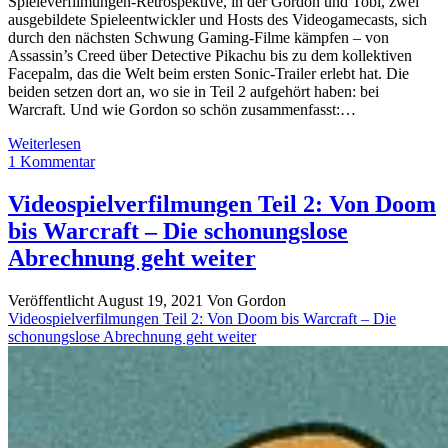
Spieleverfilmungen-Retrospektive, in der Gordon und Tobi, zwei
ausgebildete Spieleentwickler und Hosts des Videogamecasts, sich
durch den nächsten Schwung Gaming-Filme kämpfen – von
Assassin’s Creed über Detective Pikachu bis zu dem kollektiven
Facepalm, das die Welt beim ersten Sonic-Trailer erlebt hat. Die
beiden setzen dort an, wo sie in Teil 2 aufgehört haben: bei
Warcraft. Und wie Gordon so schön zusammenfasst:…
Spieleverfilmungen
Weiterlesen
Teil
1 Kommentar
3
–
Videospielverfilmungen Teil 2: Von Doom
Von
bis Warcraft – Die schonungslose
Assassinen
im
Abrechnung geht weiter
Animus
bis
Veröffentlicht August 19, 2021
Von
Gordon
Sonics
Videospielverfilmungen Teil 2: Von Doom bis Warcraft – Die
Furry-
schonungslose Abrechnung geht weiter
Jogger-
Desaster