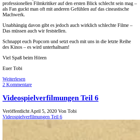
professionellen Filmkritiker auf den ersten Blick schlecht sein mag –
als Fan guckt man oft mit anderen Gefühlen auf das cineastische
Machwerk.
Unabhängig davon gibt es jedoch auch wirklich schlechte Filme –
Das müssen auch wir feststellen.
Schnappt euch Popcorn und setzt euch mit uns in die letzte Reihe
des Kinos – es wird unterhaltsam!
Viel Spaß beim Hören
Euer Tobi
Videospielverfilmungen
Weiterlesen
Teil
2 Kommentare
2:
Von
Videospielverfilmungen Teil 6
Doom
bis
Veröffentlicht April 5, 2020
Von
Tobi
Warcraft
Videospielverfilmungen Teil 6
–
Die
schonungslose
Abrechnung