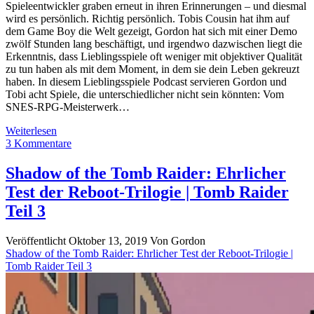
Spieleentwickler graben erneut in ihren Erinnerungen – und diesmal
wird es persönlich. Richtig persönlich. Tobis Cousin hat ihm auf
dem Game Boy die Welt gezeigt, Gordon hat sich mit einer Demo
zwölf Stunden lang beschäftigt, und irgendwo dazwischen liegt die
Erkenntnis, dass Lieblingsspiele oft weniger mit objektiver Qualität
zu tun haben als mit dem Moment, in dem sie dein Leben gekreuzt
haben. In diesem Lieblingsspiele Podcast servieren Gordon und
Tobi acht Spiele, die unterschiedlicher nicht sein könnten: Vom
SNES-RPG-Meisterwerk…
Unsere
Weiterlesen
Lieblingsspiele
3 Kommentare
Teil
3
Shadow of the Tomb Raider: Ehrlicher
|
Test der Reboot-Trilogie | Tomb Raider
Chrono
Trigger,
Teil 3
Tomb
Raider
Veröffentlicht Oktober 13, 2019
Von
Gordon
2,
Shadow of the Tomb Raider: Ehrlicher Test der Reboot-Trilogie |
Castlevania
Tomb Raider Teil 3
&
mehr