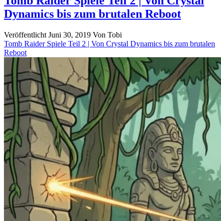
Tomb Raider Spiele Teil 2 | Von Crystal
Raider:
Dynamics bis zum brutalen Reboot
Ehrlicher
Test
der
Veröffentlicht Juni 30, 2019
Von
Tobi
Reboot-
Tomb Raider Spiele Teil 2 | Von Crystal Dynamics bis zum brutalen
Trilogie
Reboot
|
Tomb
Raider
Teil
3