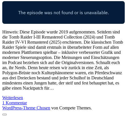
Hinweis: Diese Episode wurde 2019 aufgenommen. Seitdem sind
die Tomb Raider I-III Remastered Collection (2024) und Tomb
Raider IV-VI Remastered (2025) erschienen. Die klassischen Tomb
Raider Spiele sind damit erstmals in überarbeiteter Form auf allen
modernen Plattformen spielbar – inklusive verbesserter Grafik und
moderner Steuerungsoption. Die Meinungen und Einschätzungen
im Podcast beziehen sich auf die Originalversionen. Schnallt euch
an, ihr Nerds. Denn heute reisen wir zurück in eine Zeit, als
Polygon-Brüste noch Kulturphänomene waren, ein Pferdeschwanz
aus drei Dreiecken bestand und jeder Schulhof in Deutschland
mindestens einen Jungen hatte, der steif und fest behauptet hat, es
gäbe einen Nacktpatch für…
Tomb
Weiterlesen
Raider
1 Kommentar
Spiele
WordPress-Theme Chosen
von Compete Themes.
Teil
Nach
1
oben
|
scrollen