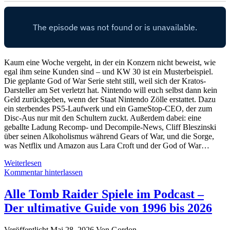
Kaum eine Woche vergeht, in der ein Konzern nicht beweist, wie
egal ihm seine Kunden sind – und KW 30 ist ein Musterbeispiel.
Die geplante God of War Serie steht still, weil sich der Kratos-
Darsteller am Set verletzt hat. Nintendo will euch selbst dann kein
Geld zurückgeben, wenn der Staat Nintendo Zölle erstattet. Dazu
ein sterbendes PS5-Laufwerk und ein GameStop-CEO, der zum
Disc-Aus nur mit den Schultern zuckt. Außerdem dabei: eine
geballte Ladung Recomp- und Decompile-News, Cliff Bleszinski
über seinen Alkoholismus während Gears of War, und die Sorge,
was Netflix und Amazon aus Lara Croft und der God of War…
God
Weiterlesen
of
Kommentar hinterlassen
War
Serie:
Alle Tomb Raider Spiele im Podcast –
Kratos
Der ultimative Guide von 1996 bis 2026
verletzt
&
Nintendos
Veröffentlicht Mai 28, 2026
Von
Gordon