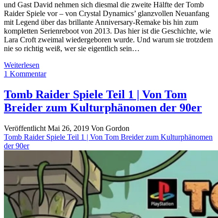
und Gast David nehmen sich diesmal die zweite Hälfte der Tomb
Raider Spiele vor – von Crystal Dynamics’ glanzvollen Neuanfang
mit Legend über das brillante Anniversary-Remake bis hin zum
kompletten Serienreboot von 2013. Das hier ist die Geschichte, wie
Lara Croft zweimal wiedergeboren wurde. Und warum sie trotzdem
nie so richtig weiß, wer sie eigentlich sein…
Tomb
Weiterlesen
Raider
1 Kommentar
Spiele
Teil
Tomb Raider Spiele Teil 1 | Von Tom
2
Breider zum Kulturphänomen der 90er
|
Von
Crystal
Veröffentlicht Mai 26, 2019
Von
Gordon
Dynamics
Tomb Raider Spiele Teil 1 | Von Tom Breider zum Kulturphänomen
bis
der 90er
zum
brutalen
Reboot