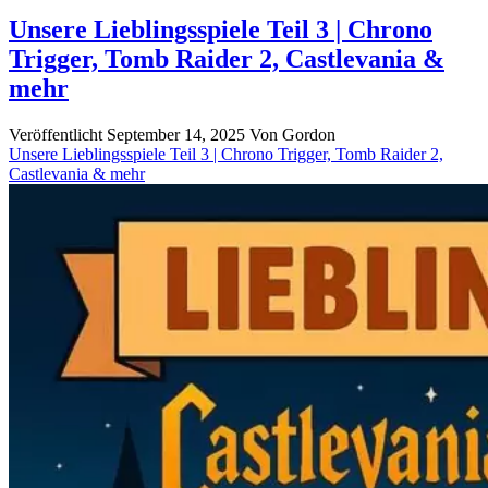
Raider
Spiele
Unsere Lieblingsspiele Teil 3 | Chrono
im
Trigger, Tomb Raider 2, Castlevania &
Podcast
–
mehr
Der
ultimative
Veröffentlicht September 14, 2025
Von
Gordon
Guide
Unsere Lieblingsspiele Teil 3 | Chrono Trigger, Tomb Raider 2,
von
Castlevania & mehr
1996
bis
2026