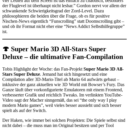
vier Leuten auf dem Screen ist das einfach zu chaotisch, besonders
der Fluglevel ist überhaupt nicht lesbar.” Gordon nervt vor allem der
schwankende Schwierigkeitsgrad der Zord-Level. Dazu
philosophieren die beiden über die Frage, ob es für positive
Nischen-News eigentlich “Funscrolling” statt Doomscrolling gibt –
und ob ihr Format nicht eher eine “News Addict Selbsthilfegruppe”
ist.
🍄 Super Mario 3D All-Stars Super
Deluxe – die ultimative Fan-Compilation
Tobis Highlight der Woche: das Fan-Projekt
Super Mario 3D All-
Stars Super Deluxe
. Jemand hat sich hingesetzt und eine
Compilation aller 3D-Mario-Titel ab Mario 64 aufwärts gebaut –
inklusive der ganz aktuellen wie 3D World mit Bowser’s Fury. Das
Ganze läuft über vorkonfigurierte Emulatoren mit einem Frontend,
verbesserter Grafik und reichlich Tweaks. Im verlinkten YouTube-
Video sagt der Macher sinngemäß, das sei “the only way I play
modern Mario games”, weil vieles besser aussieht und sich besser
spielt als auf der Switch.
Der Haken, wie immer bei solchen Projekten: Die Spiele selbst sind
nicht dabei – die muss man im Original besitzen und per Tool