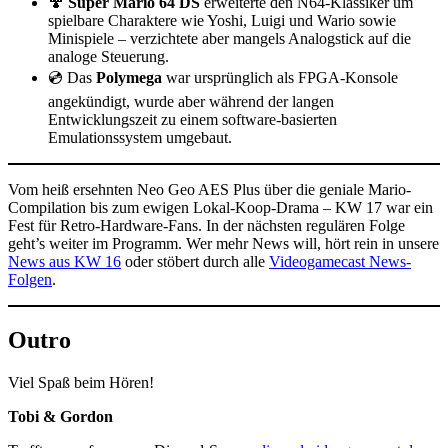
🍄
Super Mario 64 DS
erweiterte den N64-Klassiker um
spielbare Charaktere wie Yoshi, Luigi und Wario sowie
Minispiele – verzichtete aber mangels Analogstick auf die
analoge Steuerung.
💿 Das
Polymega
war ursprünglich als FPGA-Konsole
angekündigt, wurde aber während der langen
Entwicklungszeit zu einem software-basierten
Emulationssystem umgebaut.
Vom heiß ersehnten Neo Geo AES Plus über die geniale Mario-
Compilation bis zum ewigen Lokal-Koop-Drama – KW 17 war ein
Fest für Retro-Hardware-Fans. In der nächsten regulären Folge
geht’s weiter im Programm. Wer mehr News will, hört rein in unsere
News aus KW 16
oder stöbert durch alle
Videogamecast News-
Folgen
.
Outro
Viel Spaß beim Hören!
Tobi & Gordon