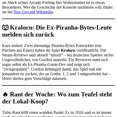
als Stück echtes Arcade-Feeling fürs Wohnzimmer ist es etwas
Besonderes. Wer die Geschichte der Konsole nachlesen will, findet
sie bei
Neo Geo auf Wikipedia
.
🐺 Kralorn: Die Ex-Piranha-Bytes-Leute
melden sich zurück
Kurz notiert: Zwei ehemalige Piranha-Bytes-Entwickler (ein
Pärchen aus Essen) haben ihr Spiel
Kralorn
veröffentlicht. Die
Steam-Reviews sind aktuell “mixed” – bei deutschen Spielen nichts
Ungewöhnliches, wie Gordon anmerkt. Ein Reviewer outet sich
sogar selbst als Ex-Piranha-Game-Dev und zeigt sich
“zwiegespalten”. Gordon liebäugelt damit, das Spiel mal mit
jemandem zu zocken, der an Gothic 1, 2 und 3 mitgearbeitet hat –
Hörer dürfen gern Vorschläge dalassen.
🔥 Rant der Woche: Wo zum Teufel steht
der Lokal-Koop?
Tobis Rant trifft einen wunden Punkt: Es ist 2026 und es ist immer