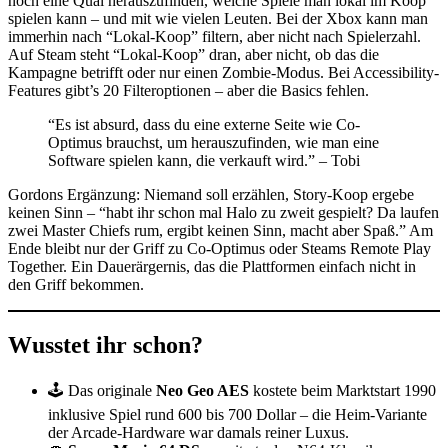
noch eine Qual herauszufinden, welche Spiele man lokal im Koop
spielen kann – und mit wie vielen Leuten. Bei der Xbox kann man
immerhin nach “Lokal-Koop” filtern, aber nicht nach Spielerzahl.
Auf Steam steht “Lokal-Koop” dran, aber nicht, ob das die
Kampagne betrifft oder nur einen Zombie-Modus. Bei Accessibility-
Features gibt’s 20 Filteroptionen – aber die Basics fehlen.
“Es ist absurd, dass du eine externe Seite wie Co-
Optimus brauchst, um herauszufinden, wie man eine
Software spielen kann, die verkauft wird.” – Tobi
Gordons Ergänzung: Niemand soll erzählen, Story-Koop ergebe
keinen Sinn – “habt ihr schon mal Halo zu zweit gespielt? Da laufen
zwei Master Chiefs rum, ergibt keinen Sinn, macht aber Spaß.” Am
Ende bleibt nur der Griff zu Co-Optimus oder Steams Remote Play
Together. Ein Dauerärgernis, das die Plattformen einfach nicht in
den Griff bekommen.
Wusstet ihr schon?
🕹️ Das originale
Neo Geo AES
kostete beim Marktstart 1990
inklusive Spiel rund 600 bis 700 Dollar – die Heim-Variante
der Arcade-Hardware war damals reiner Luxus.