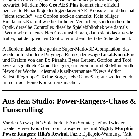
gewartet: Mit dem
Neo Geo AES Plus
kommt eine offiziell
lizenzierte Neuauflage der legendären SNK-Konsole – und diesmal
“nicht scheiße”, wie Gordon trocken anmerkt. Kein billiger
Emulations-Krampf wie bei früheren Versuchen, sondern dieselbe
Optik, derselbe Controller, dieselbe Spielebibliothek wie damals.
“Wenn wir ein neues Neo Geo rausbringen, dann sieht das aus wie
früher, hat den gleichen Controller und emuliert die Scheiße nicht.”
Außerdem dabei: eine geniale Super-Mario-3D-Compilation, das
wiederauferstandene Polymega Remix, der ewige Lokal-Koop-Frust
und Kralorn von den Ex-Piranha-Bytes-Leuten. Gordon und Tobi,
zwei ausgebildete Game Designer, sortieren in rund 30 Minuten die
News der Woche – diesmal als selbsternannte “News Addict
Selbsthilfegruppe”. Keine Sorge, liebe GameStar, wir wollen euch
immer noch keine Konkurrenz machen.
Aus dem Studio: Power-Rangers-Chaos &
Funscrolling
Vor den News gibt’s Spielbericht: Am Sonntag lief mal wieder
lokaler Vierer-Koop bei Tobi – ausgerechnet mit
Mighty Morphin
Power Rangers: Rita’s Rewind
. Fazit: Epilepsie-Warnung. “Mit