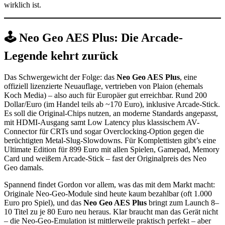
wirklich ist.
🕹️ Neo Geo AES Plus: Die Arcade-
Legende kehrt zurück
Das Schwergewicht der Folge: das
Neo Geo AES Plus
, eine
offiziell lizenzierte Neuauflage, vertrieben von Plaion (ehemals
Koch Media) – also auch für Europäer gut erreichbar. Rund 200
Dollar/Euro (im Handel teils ab ~170 Euro), inklusive Arcade-Stick.
Es soll die Original-Chips nutzen, an moderne Standards angepasst,
mit HDMI-Ausgang samt Low Latency plus klassischem AV-
Connector für CRTs und sogar Overclocking-Option gegen die
berüchtigten Metal-Slug-Slowdowns. Für Komplettisten gibt’s eine
Ultimate Edition für 899 Euro mit allen Spielen, Gamepad, Memory
Card und weißem Arcade-Stick – fast der Originalpreis des Neo
Geo damals.
Spannend findet Gordon vor allem, was das mit dem Markt macht:
Originale Neo-Geo-Module sind heute kaum bezahlbar (oft 1.000
Euro pro Spiel), und das
Neo Geo AES Plus
bringt zum Launch 8–
10 Titel zu je 80 Euro neu heraus. Klar braucht man das Gerät nicht
– die Neo-Geo-Emulation ist mittlerweile praktisch perfekt – aber