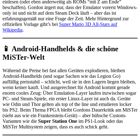
einlesen (oder eben anderweitig als ROMs “mit Z am Ende”
beschaffen). Gordon ärgert nur, dass der Emulator vorerst Windows-
only ist und nicht auf dem Steam Deck läuft – aber das ist
erfahrungsgemäß nur eine Frage der Zeit. Mehr Hintergrund zur
offiziellen Vorlage gibt’s bei
Super Mario 3D All-Stars auf
Wikipedia
.
📱 Android-Handhelds & die schöne
MiSTer-Welt
Während die Preise bei fast allen Geräten explodieren, bleiben
Android-Handhelds (und sogar Sachen wie das Legion Go)
auffällig preisstabil – schlicht, weil sie in den Lagern liegen bleiben,
wenn keiner kauft. Und ausgerechnet für Android kommt gerade
enorm cooles Zeug: Über Emulation-Layer laufen inzwischen sogar
PC- und Steam-Spiele, ein erster Linux-Layer ist auch da. Geräte
wie Odin und Thor gelten als top of the line und emulieren locker
bis PS2. Beim Thema FPGA bleibt Gordons Dauerkritik am MiSTer
(sieht aus wie ein Frankenstein-Gerät) – aber hübsche Custom-
Varianten wie die
Super Station One
im PS1-Look oder das
MiSTer Multisystem zeigen, dass es auch schick geht.