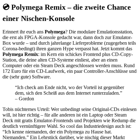
💿 Polymega Remix – die zweite Chance
einer Nischen-Konsole
Erinnert ihr euch ans
Polymega
? Die modulare Emulationsstation,
die erst als FPGA-Konsole gedacht war, dann doch zur Emulator-
Box wurde – und durch jahrelange Lieferprobleme (zugegeben teils
Corona-bedingt) ihren ganzen Hype verpasst hat. Jetzt kommt das
Polymega Remix
: im Kern ein schickes Frontend plus CD-Copy-
Station, die deine alten CD-Systeme einliest, aber an einen
Computer oder ein Steam Deck angeschlossen werden muss. Rund
172 Euro für ein CD-Laufwerk, ein paar Controller-Anschlüsse und
die (sehr gute) Software.
“Ich check am Ende nicht, wo der Vorteil ist gegenüber
dem, sich den Scheiß aus dem Internet runterzuladen.”
– Gordon
Tobis nüchternes Urteil: Wer unbedingt seine Original-CDs einlesen
will, ist hier richtig – für alle anderen ist ein Laptop oder Steam
Deck mit gratis Emulator-Frontends und Projekten wie Redump die
deutlich vernünftigere Wahl. So cool das Industriedesign auch ist:
“Ich kenne niemanden, der ein Polymega zu Hause hat.
Niemanden.” Ein Lehrstück darüber, wie nischig dieser Markt