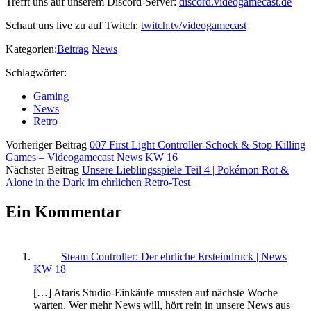
Trefft uns auf unserem Discord-Server:
discord.videogamecast.de
Schaut uns live zu auf Twitch:
twitch.tv/videogamecast
Kategorien:
Beitrag
News
Schlagwörter:
Gaming
News
Retro
Vorheriger Beitrag
007 First Light Controller-Schock & Stop Killing
Games – Videogamecast News KW 16
Nächster Beitrag
Unsere Lieblingsspiele Teil 4 | Pokémon Rot &
Alone in the Dark im ehrlichen Retro-Test
Ein Kommentar
Steam Controller: Der ehrliche Ersteindruck | News
KW 18
[…] Ataris Studio-Einkäufe mussten auf nächste Woche
warten. Wer mehr News will, hört rein in unsere News aus